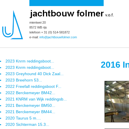
mientwei 20
8572 WB rijs
telefoon + 31 (0) 514-581872
e-mail:
info@jachtbouwfolmer.com
2023 Knrm reddingsboot...
2016 I
2023 Knrm reddingsboot...
2023 Greyhound 40 Dick Zaal...
2023 Breehorn 53...
2022 Freefall reddingsboot F...
2022 Berckemeyer BM42...
2021 KNRM van Wijk reddingsb...
2021 Berckemeyer BM50...
2021 Berckemeyer BM44...
2020 Taurus 5 m....
2020 Sichterman 15.3...