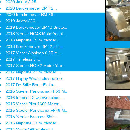
2020 Jaktar J 25...
2020 Berckemeyer BM 42...
2020 berckemeyer BM 36...
2019 Jaktar J30...
2019 Berckemeyer BM40 Bristo...
2018 Steeler NG43 MotorYacht...
2018 Neptune 19 m. tender...
2018 Berckemeyer BM42ft lift...
2017 Visser Alpsloep 6.25 m....
2017 Timeless 34...
2017 Steeler NG 52 Motor Yac...
2017 Neptune 23 m. tender ...
2017 Happy Whale elektrosloe...
2017 De Stille Boot. Elektro...
2016 Steeler Panorama FF53 M...
2016 Innosol Duwstevensloep...
2015 Visser Pilot 1600 Motor...
2015 Steeler Panorama FF48 M...
2015 Steeler Bronson 850...
2015 Neptune 17 m. tender...
2014 Visser49ft keelyacht...