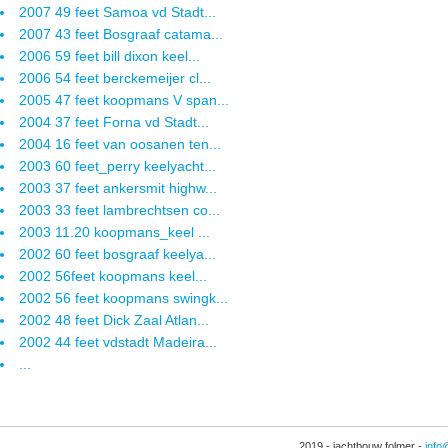
2007 49 feet Samoa vd Stadt...
2007 43 feet Bosgraaf catama...
2006 59 feet bill dixon keel...
2006 54 feet berckemeijer cl...
2005 47 feet koopmans V span...
2004 37 feet Forna vd Stadt...
2004 16 feet van oosanen ten...
2003 60 feet_perry keelyacht...
2003 37 feet ankersmit highw...
2003 33 feet lambrechtsen co...
2003 11.20 koopmans_keel ...
2002 60 feet bosgraaf keelya...
2002 56feet koopmans keel...
2002 56 feet koopmans swingk...
2002 48 feet Dick Zaal Atlan...
2002 44 feet vdstadt Madeira...
...
2019 - jachtbouw folmer -
info